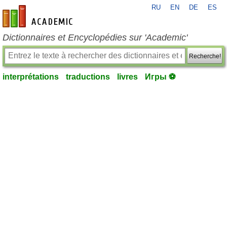
RU
EN
DE
ES
fr-academic.com
Dictionnaires et Encyclopédies sur 'Academic'
Recherche!
interprétations
traductions
livres
Игры ⚽