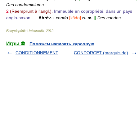
Des condominiums.
2
(Réemprunt à l'angl.).
Immeuble en copropriété, dans un pays
anglo-saxon.
—
Abrév. :
condo
[kɔ̃do]
n. m.
||
Des condos.
Encyclopédie Universelle
.
2012
.
Игры ⚽
Поможем написать курсовую
CONDITIONNEMENT
CONDORCET (marquis de)