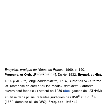
Encyclop. pratique de l'éduc. en France,
1960, p. 190.
Prononc. et Orth. :
[
]. Ds
Ac.
1932.
Étymol. et Hist.
e
1866
(Lar. 19
).
Angl.
condominium,
1714, Burnet ds
NED,
terme
lat. (composé de
cum
et du lat. médiév.
dominium
« autorité,
suzeraineté féodale ») attesté en 1289 (
doc
. gascon ds LATHAM)
e
e
et utilisé dans plusieurs traités juridiques des XVII
et XVIII
s.
(1682, domaine all. ds
NED
).
Fréq. abs. littér. :
4.