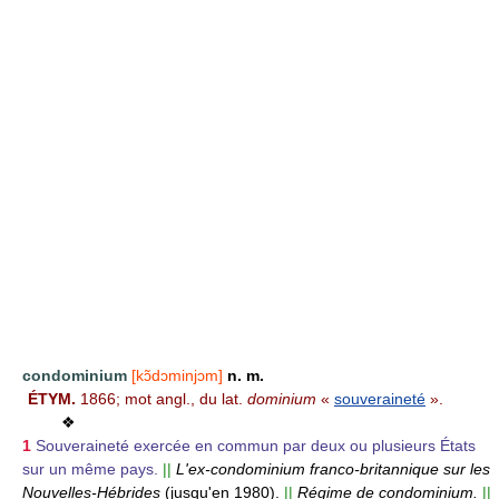
condominium
[kɔ̃dɔminjɔm]
n. m.
ÉTYM.
1866; mot angl., du lat.
dominium
«
souveraineté
».
❖
1
Souveraineté exercée en commun par deux ou plusieurs États
sur un même pays.
||
L'ex-condominium franco-britannique sur les
Nouvelles-Hébrides
(jusqu'en 1980).
||
Régime de condominium.
||