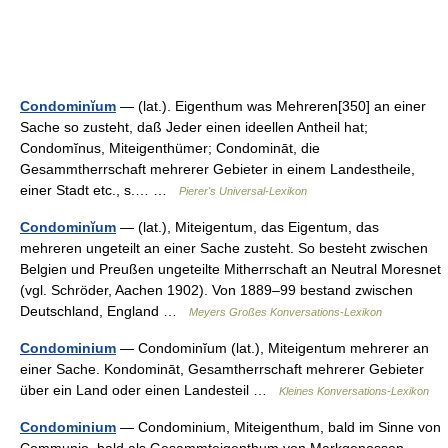
Condominĭum
— (lat.). Eigenthum was Mehreren[350] an einer
Sache so zusteht, daß Jeder einen ideellen Antheil hat;
Condomĭnus, Miteigenthümer; Condomināt, die
Gesammtherrschaft mehrerer Gebieter in einem Landestheile,
einer Stadt etc., s.… …
Pierer's Universal-Lexikon
Condominĭum
— (lat.), Miteigentum, das Eigentum, das
mehreren ungeteilt an einer Sache zusteht. So besteht zwischen
Belgien und Preußen ungeteilte Mitherrschaft an Neutral Moresnet
(vgl. Schröder, Aachen 1902). Von 1889–99 bestand zwischen
Deutschland, England …
Meyers Großes Konversations-Lexikon
Condominium
— Condominĭum (lat.), Miteigentum mehrerer an
einer Sache. Kondomināt, Gesamtherrschaft mehrerer Gebieter
über ein Land oder einen Landesteil …
Kleines Konversations-Lexikon
Condominium
— Condominium, Miteigenthum, bald im Sinne von