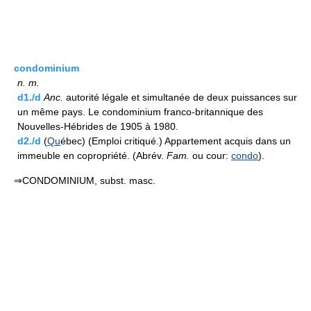
condominium
n.
m.
d1./d
Anc.
autorité légale et simultanée de deux puissances sur
un même pays. Le condominium franco-britannique des
Nouvelles-Hébrides de 1905 à 1980.
d2./d
(
Qu
ébec) (Emploi critiqué.) Appartement acquis dans un
immeuble en copropriété. (Abrév.
Fam.
ou cour:
condo
).
⇒CONDOMINIUM, subst. masc.