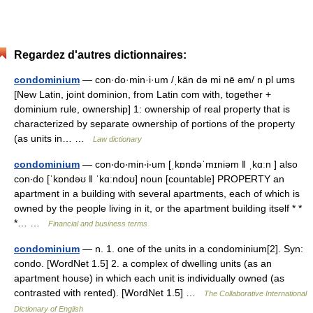
Regardez d'autres dictionnaires:
condominium
— con·do·min·i·um /ˌkän də mi nē əm/ n pl ums
[New Latin, joint dominion, from Latin com with, together +
dominium rule, ownership] 1: ownership of real property that is
characterized by separate ownership of portions of the property
(as units in… …
Law dictionary
condominium
— con‧do‧min‧i‧um [ˌkɒndəˈmɪniəm ǁ ˌkɑːn ] also
con‧do [ˈkɒndəʊ ǁ ˈkɑːndoʊ] noun [countable] PROPERTY an
apartment in a building with several apartments, each of which is
owned by the people living in it, or the apartment building itself * *
*… …
Financial and business terms
condominium
— n. 1. one of the units in a condominium[2]. Syn:
condo. [WordNet 1.5] 2. a complex of dwelling units (as an
apartment house) in which each unit is individually owned (as
contrasted with rented). [WordNet 1.5] …
The Collaborative International
Dictionary of English