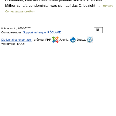
Communio, bald als Gesammteigenthum von Markgenossen,
Mitherrschaft; condominial, was sich auf das C. bezieht …
Herders
Conversations-Lexikon
© Academic, 2000-2026
18+
Contactez-nous:
Support technique
,
RÉCLAME
Dictionnaires exportation
, créé sur PHP,
Joomla,
Drupal,
WordPress, MODx.